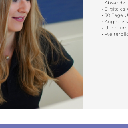
• Abwechsl
• Digitales
• 30 Tage 
• Angepass
• Überdurc
• Weiterbi