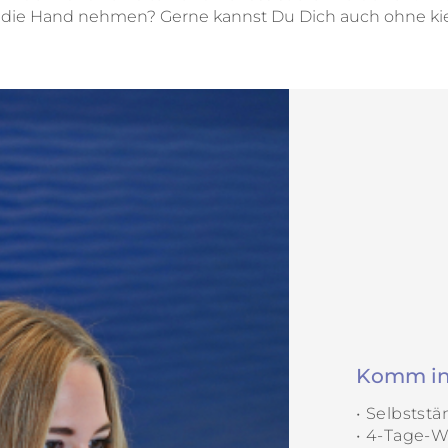
 die Hand nehmen? Gerne kannst Du Dich auch ohne kie
Komm in 
• Selbstst
• 4-Tage-